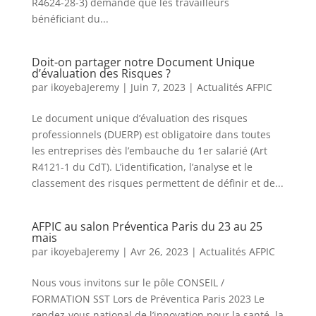
R4624-28-3) demande que les travailleurs
bénéficiant du...
Doit-on partager notre Document Unique
d’évaluation des Risques ?
par
ikoyebaJeremy
|
Juin 7, 2023
|
Actualités AFPIC
Le document unique d’évaluation des risques
professionnels (DUERP) est obligatoire dans toutes
les entreprises dès l’embauche du 1er salarié (Art
R4121-1 du CdT). L’identification, l’analyse et le
classement des risques permettent de définir et de...
AFPIC au salon Préventica Paris du 23 au 25
mais
par
ikoyebaJeremy
|
Avr 26, 2023
|
Actualités AFPIC
Nous vous invitons sur le pôle CONSEIL /
FORMATION SST Lors de Préventica Paris 2023 Le
rendez-vous national de l’innovation pour la santé, la