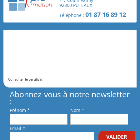
1-7 Cours Valmy
biologique dans les abattoirs de volailles
92800 PUTEAUX
L’Obligation de Prévention du Risque Biologique des
01 87 16 89 12
Téléphone :
Employeurs : Un Engagement Légal et Moral
Formation sur les risques chimiques en industrie,
avec l’AFPIC
Commentaires récents
Consulter le certificat
Abonnez-vous à notre newsletter
:
Prénom
*
Nom
*
Email
*
VALIDER