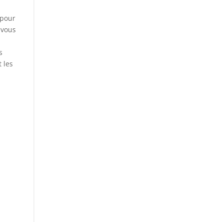
 pour
 vous
s
 les