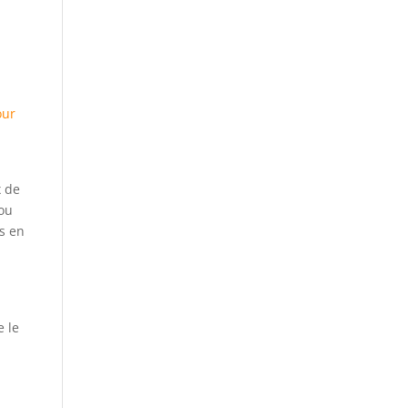
our
x de
 ou
is en
e le