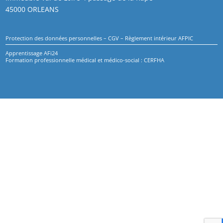
45000 ORLEANS
Protection des données personnelles
–
CGV
–
Règlement intérieur AFPIC
Apprentissage AFi24
Formation professionnelle médical et médico-social : CERFHA