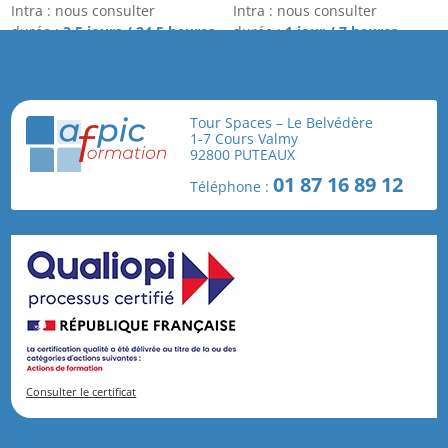
Intra : nous consulter
Intra : nous consulter
durée :
3,5 jours / 24,5 heures
durée :
1 jour / 7 heures
Connaissances de base en ...
Notions de ...
RÉSERVER
RÉSERVER
Tour Spaces – Le Belvédère
1-7 Cours Valmy
92800 PUTEAUX
01 87 16 89 12
Téléphone :
Consulter le certificat