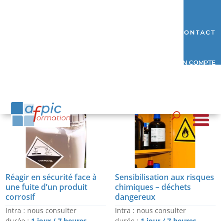
CONTACT
MON COMPTE
Chimie
Réagir en sécurité face à
Sensibilisation aux risques
une fuite d’un produit
chimiques – déchets
corrosif
dangereux
Intra : nous consulter
Intra : nous consulter
durée :
1 jour / 7 heures
durée :
1 jour / 7 heures