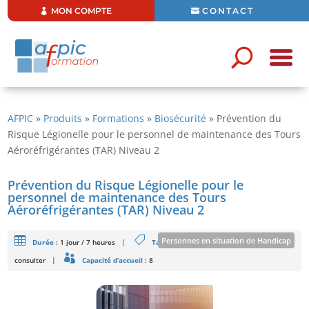
MON COMPTE
CONTACT
AFPIC
»
Produits
»
Formations
»
Biosécurité
»
Prévention du
Risque Légionelle pour le personnel de maintenance des Tours
Aéroréfrigérantes (TAR) Niveau 2
Prévention du Risque Légionelle pour le
personnel de maintenance des Tours
Aéroréfrigérantes (TAR) Niveau 2
Personnes en situation de Handicap
Durée
:
1 jour / 7 heures
|
Tarifs
: 430 € HT/Stagiaire - Intra : Nous
consulter
|
Capacité d’accueil
: 8
Formation ouverte aux personnes en situation de handicap sous
réserve de faisabilité
En savoir plus