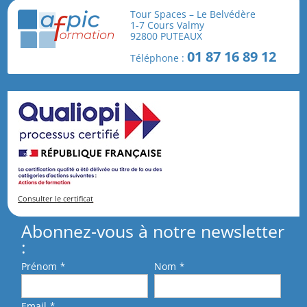
Tour Spaces – Le Belvédère
1-7 Cours Valmy
92800 PUTEAUX
En cochant cette case, je reconnais avoir pris
01 87 16 89 12
Téléphone :
connaissance et j'accepte les
conditions générales
de vente
.
Consulter le certificat
Abonnez-vous à notre newsletter
:
Prénom
*
Nom
*
Email
*