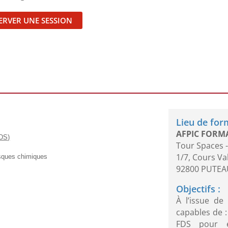
ERVER UNE SESSION
:
Lieu de for
AFPIC FORM
FDS)
Tour Spaces -
1/7, Cours V
isques chimiques
92800 PUTEA
Objectifs :
À l’issue de
capables de :
FDS pour é