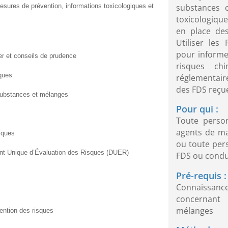
substances c
mesures de prévention, informations toxicologiques et
toxicologiqu
en place de
Utiliser le
pour informe
 et conseils de prudence
risques ch
ques
réglementaire 
des FDS reçue
ubstances et mélanges
Pour qui :
Toute perso
agents de maî
miques
ou toute pers
ent Unique d’Évaluation des Risques (DUER)
FDS ou conduit
Pré-requis :
Connaissanc
concernant 
mélanges
vention des risques