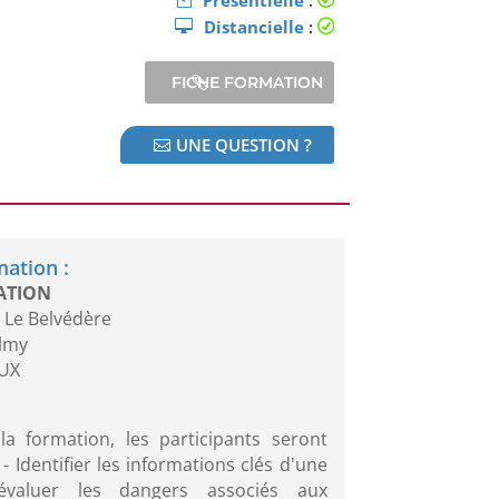
Présentielle
:
Distancielle
:
UNE QUESTION ?
mation :
ATION
 Le Belvédère
almy
UX
 la formation, les participants seront
 - Identifier les informations clés d'une
valuer les dangers associés aux