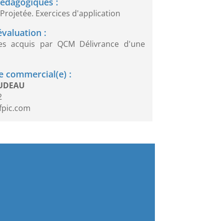
édagogiques :
Projetée. Exercices d'application
valuation :
des acquis par QCM Délivrance d'une
 commercial(e) :
OUDEAU
2
fpic.com