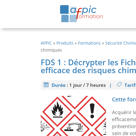
AFPIC
»
Produits
»
Formations
»
Sécurité Chim
chimiques
FDS 1 : Décrypter les Fi
efficace des risques chi
Durée
:
1 jour / 7 heures
|
Tarif
Cette for
Acquérir l
efficaceme
prévention
sein de vo