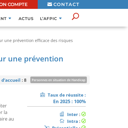
ON COMPTE
CONTACT
NT
ACTUS
L’AFPIC
ur une prévention efficace des risques
our une prévention
 d’accueil
: 8
Personnes en situation de Handicap
mation ouverte aux personnes en situation de handicap sous
Taux de réussite :
réserve de faisabilité
En savoir plus
En 2025 : 100%
iter
r la
Inter
:
aire au
Intra
: