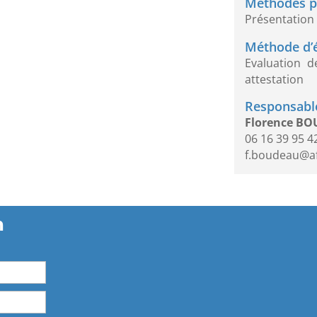
Méthodes p
Présentation 
Méthode d’é
Evaluation 
attestation
Responsable
Florence B
06 16 39 95 4
f.boudeau@a
n