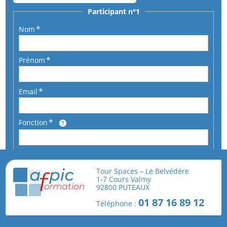
Participant n°1
Nom
Prénom
Email
Fonction
Téléphone
Tour Spaces – Le Belvédère
1-7 Cours Valmy
92800 PUTEAUX
En cochant cette case, je reconnais avoir pris
01 87 16 89 12
Téléphone :
connaissance et j'accepte les
conditions générales
de vente
.