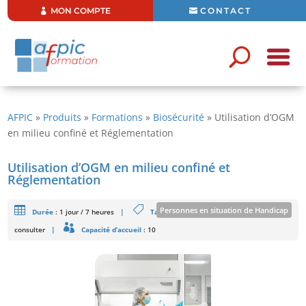
MON COMPTE
CONTACT
AFPIC
»
Produits
»
Formations
»
Biosécurité
»
Utilisation d’OGM
en milieu confiné et Réglementation
Utilisation d’OGM en milieu confiné et
Réglementation
Personnes en situation de Handicap
Durée
:
1 jour / 7 heures
|
Tarifs
: 510 € HT/Stagiaire - Intra : Nous
consulter
|
Capacité d’accueil
: 10
Formation ouverte aux personnes en situation de handicap sous
réserve de faisabilité
En savoir plus