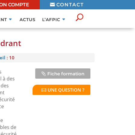
ON COMPTE
CONTACT
NT
ACTUS
L’AFPIC
adrant
eil
: 10
s
Fiche formation
l à des
 des
UNE QUESTION ?
nt
écurité
ce
de
ables de
sécurité