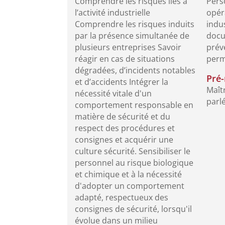
Comprendre les risques liés à
Pers
l’activité industrielle
opér
Comprendre les risques induits
indus
par la présence simultanée de
docu
plusieurs entreprises Savoir
prév
réagir en cas de situations
permi
dégradées, d’incidents notables
Pré-
et d’accidents Intégrer la
Maîtr
nécessité vitale d'un
parlé
comportement responsable en
matière de sécurité et du
respect des procédures et
consignes et acquérir une
culture sécurité. Sensibiliser le
personnel au risque biologique
et chimique et à la nécessité
d'adopter un comportement
adapté, respectueux des
consignes de sécurité, lorsqu'il
évolue dans un milieu