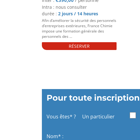
€
390,00
Intra : nous consulter
durée :
2 jours / 14 heures
Afin d’améliorer la sécurité des personnels
d’entreprises extérieures, France Chimie
impose une formation générale des
personnels des ...
RÉSERVER
Pour toute inscription
Vous êtes* ?
Un particulier
Nom* :