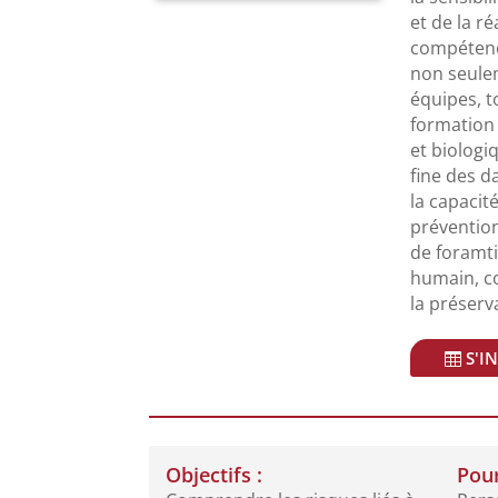
et de la r
compétenc
non seulem
équipes, t
formation
et biolog
fine des d
la capacit
prévention
de foramti
humain, co
la préserv
S'I
Objectifs :
Pour