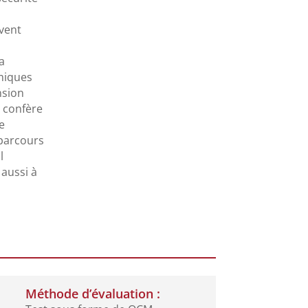
vent
La
imiques
nsion
r confère
de
 parcours
l
 aussi à
Méthode d’évaluation :