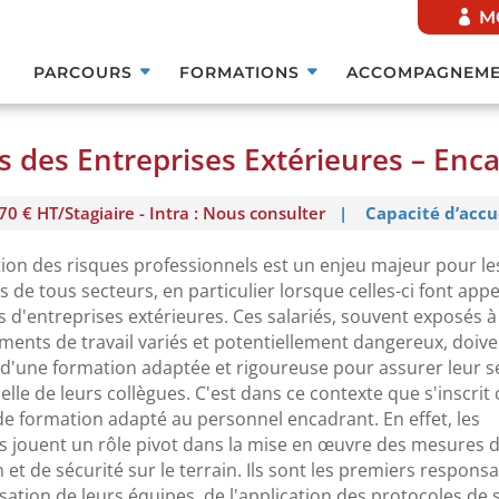
M
PARCOURS
FORMATIONS
ACCOMPAGNEME
és des Entreprises Extérieures – Enc
70 € HT/Stagiaire - Intra : Nous consulter
|
Capacité d’accu
ion des risques professionnels est un enjeu majeur pour le
s de tous secteurs, en particulier lorsque celles-ci font appe
 d'entreprises extérieures. Ces salariés, souvent exposés à
ents de travail variés et potentiellement dangereux, doive
 d'une formation adaptée et rigoureuse pour assurer leur s
celle de leurs collègues. C'est dans ce contexte que s'inscrit 
e formation adapté au personnel encadrant. En effet, les
s jouent un rôle pivot dans la mise en œuvre des mesures 
 et de sécurité sur le terrain. Ils sont les premiers respons
lisation de leurs équipes, de l'application des protocoles de 