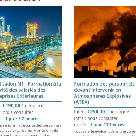
litation N1 : Formation à la
Formation des personnels
rité des salariés des
devant intervenir en
eprises Extérieures
Atmosphères Explosives
(ATEX)
€
190,00
€
250,00
 : nous consulter
Intra : nous consulter
e :
1 jour / 7 heures
durée :
1 jour / 7 heures
’améliorer la sécurité des personnels
eprises extérieures, France Chimie
Tout salarié évoluant dans une zone
e une formation générale des