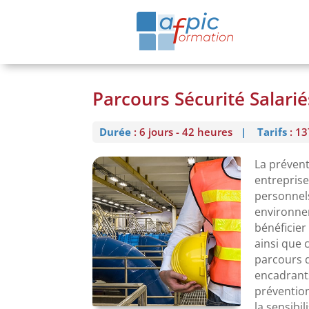
Parcours Sécurité Salari
Durée
:
6 jours - 42 heures
|
Tarifs
: 13
La prévent
entreprise
personnels
environnem
bénéficier
ainsi que 
parcours d
encadrant
prévention
la sensibi