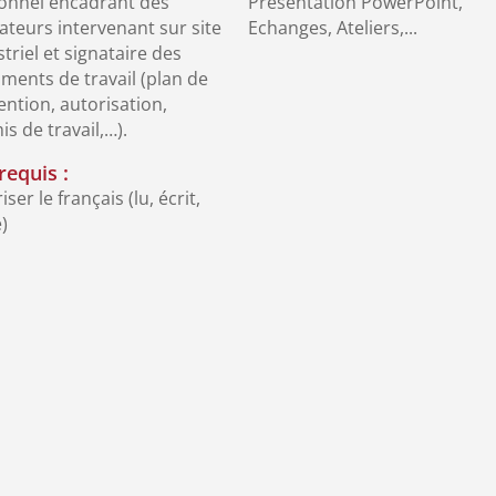
onnel encadrant des
Présentation PowerPoint,
ateurs intervenant sur site
Echanges, Ateliers,...
triel et signataire des
ments de travail (plan de
ention, autorisation,
s de travail,…).
requis :
iser le français (lu, écrit,
)