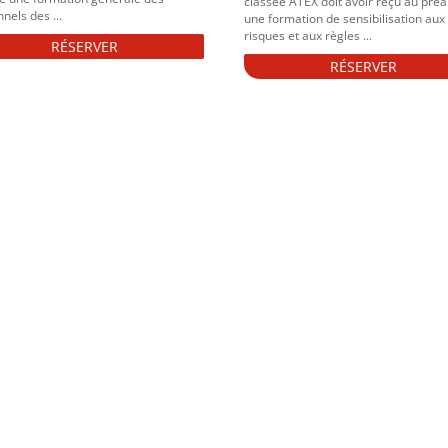
classée ATEX doit avoir réçu au préa
nels des ...
une formation de sensibilisation aux
risques et aux règles ...
RÉSERVER
RÉSERVER