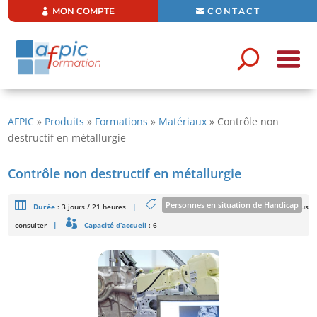
MON COMPTE
CONTACT
AFPIC
»
Produits
»
Formations
»
Matériaux
»
Contrôle non
destructif en métallurgie
Contrôle non destructif en métallurgie
Personnes en situation de Handicap
Durée
:
3 jours / 21 heures
|
Tarifs
: 1 610 € HT/Stagiaire - Intra : Nous
consulter
|
Capacité d’accueil
: 6
Formation ouverte aux personnes en situation de handicap sous
réserve de faisabilité
En savoir plus