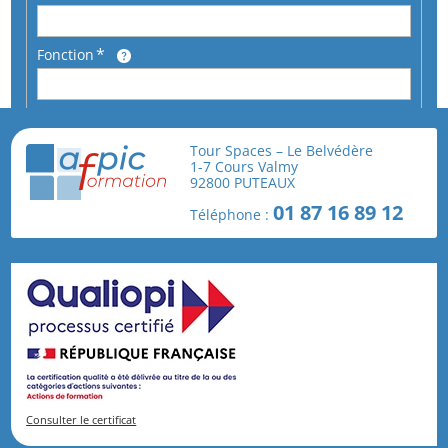
Fonction
Téléphone
Tour Spaces – Le Belvédère
1-7 Cours Valmy
92800 PUTEAUX
En cochant cette case, je reconnais avoir pris
01 87 16 89 12
Téléphone :
connaissance et j'accepte les
conditions générales
de vente
.
Consulter le certificat