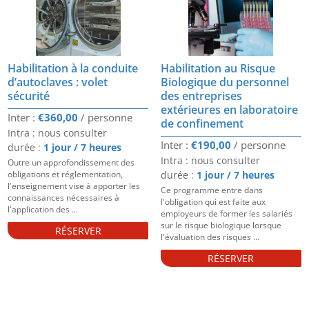
Habilitation à la conduite
Habilitation au Risque
d’autoclaves : volet
Biologique du personnel
sécurité
des entreprises
extérieures en laboratoire
€
360,00
de confinement
Intra : nous consulter
€
190,00
durée :
1 jour / 7 heures
Intra : nous consulter
Outre un approfondissement des
obligations et réglementation,
durée :
1 jour / 7 heures
l'enseignement vise à apporter les
Ce programme entre dans
connaissances nécessaires à
l'obligation qui est faite aux
l'application des ...
employeurs de former les salariés
sur le risque biologique lorsque
RÉSERVER
l'évaluation des risques ...
RÉSERVER