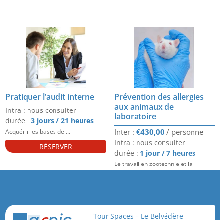
Pratiquer l’audit interne
Prévention des allergies
aux animaux de
Intra : nous consulter
laboratoire
durée :
3 jours / 21 heures
€
430,00
Acquérir les bases de ...
Intra : nous consulter
RÉSERVER
durée :
1 jour / 7 heures
Le travail en zootechnie et la
manipulation des animaux de
laboratoire expose les travailleurs à
des allergies qui peuvent s'avérer
graves et ...
RÉSERVER
Tour Spaces – Le Belvédère