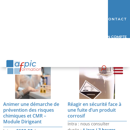
CONTACT
MON COMPTE
Formations
Animer une démarche de
Réagir en sécurité face à
prévention des risques
une fuite d’un produit
chimiques et CMR –
corrosif
Module Dirigeant
Intra : nous consulter
durée :
1 jour / 7 heures