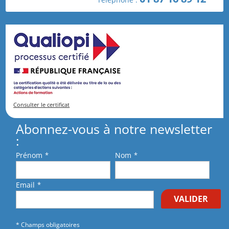
connaissance et j'accepte les
conditions générales
de vente
.
Consulter le certificat
Abonnez-vous à notre newsletter
:
Prénom
*
Nom
*
Email
*
VALIDER
* Champs obligatoires