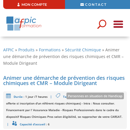
MON COMPTE
CONTACT
AFPIC
»
Produits
»
Formations
»
Sécurité Chimique
»
Animer
une démarche de prévention des risques chimiques et CMR –
Module Dirigeant
Animer une démarche de prévention des risques
chimiques et CMR – Module Dirigeant
Personnes en situation de Handicap
Durée
:
1 jour /7 heures
|
Tarifs
: 600 € HT/Stagiaire (Formation
offerte si inscription d'un référent risques chimiques) - Intra : Nous consulter.
Formation ouverte aux personnes en situation de handicap sous
Financement par l' Assurance Maladie - Risques Professionnels dans le cadre du
réserve de faisabilité
En savoir plus
dispositif Risques Chimiques Pros selon éligibilité, se rapprocher de votre CARSAT.
|
Capacité d’accueil
: 6