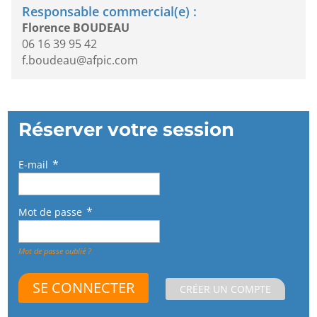
Responsable commercial(e) :
Florence BOUDEAU
06 16 39 95 42
f.boudeau@afpic.com
Réserver votre session
E-mail
Mot de passe
Mot de passe oublié ?
CRÉER UN COMPTE