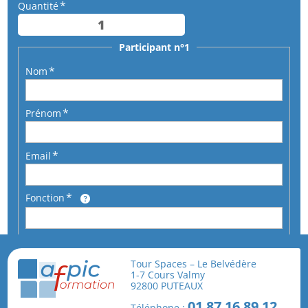
Quantité
Participant n°1
Nom
Prénom
Email
Fonction
Téléphone
Tour Spaces – Le Belvédère
1-7 Cours Valmy
92800 PUTEAUX
En cochant cette case, je reconnais avoir pris
01 87 16 89 12
Téléphone :