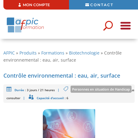
MON COMPTE
CONTACT
AFPIC
»
Produits
»
Formations
»
Biotechnologie
»
Contrôle
environnemental : eau, air, surface
Contrôle environnemental : eau, air, surface
Personnes en situation de Handicap
Durée
:
3 jours / 21 heures
|
Tarifs
: 1 610 € HT/Stagiaire - Intra : Nous
consulter
|
Capacité d’accueil
: 6
Formation ouverte aux personnes en situation de handicap sous
réserve de faisabilité
En savoir plus