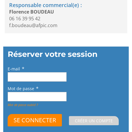
Responsable commercial(e) :
Florence BOUDEAU
06 16 39 95 42
f.boudeau@afpic.com
Réserver votre session
E-mail
Mot de passe
Mot de passe oublié ?
CRÉER UN COMPTE