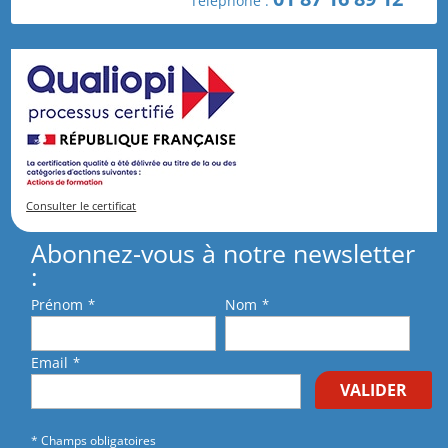
Téléphone :
En cochant cette case, je reconnais avoir pris
connaissance et j'accepte les
conditions générales
de vente
.
Consulter le certificat
Abonnez-vous à notre newsletter
:
Prénom
*
Nom
*
Email
*
VALIDER
* Champs obligatoires