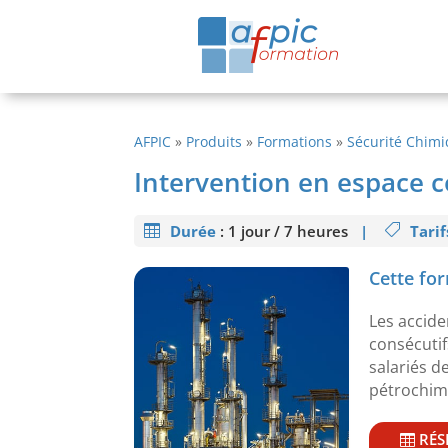
AFPIC
»
Produits
»
Formations
»
Sécurité Chim
Intervention en espace 
Durée
:
1 jour / 7 heures
|
Tarif
Cette for
Les accide
consécuti
salariés d
pétrochim
RÉS