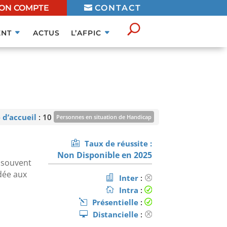
ON COMPTE
CONTACT
NT
ACTUS
L’AFPIC
 d’accueil
: 10
Personnes en situation de Handicap
mation ouverte aux personnes en situation de handicap sous
Taux de réussite :
réserve de faisabilité
En savoir plus
Non Disponible en 2025
 souvent
dée aux
Inter
:
Intra
:
Présentielle
:
Distancielle
: