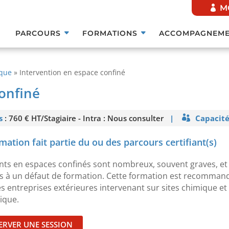
M
PARCOURS
FORMATIONS
ACCOMPAGNEME
ique
»
Intervention en espace confiné
confiné
s
: 760 € HT/Stagiaire - Intra : Nous consulter
|
Capacité
For
mation fait partie du ou des parcours certifiant(s)
nts en espaces confinés sont nombreux, souvent graves, et
fs à un défaut de formation. Cette formation est recomman
es entreprises extérieures intervenant sur sites chimique et
ique.
ERVER UNE SESSION