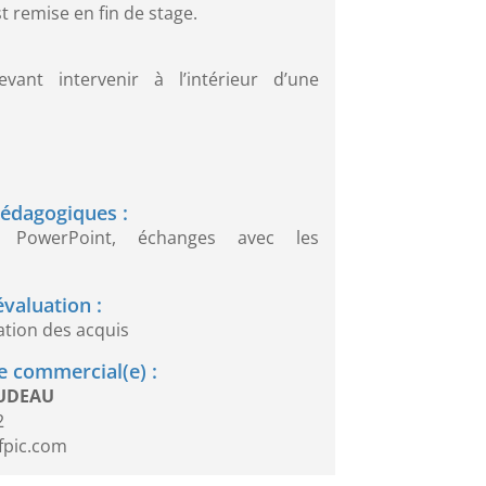
t remise en fin de stage.
vant intervenir à l’intérieur d’une
édagogiques :
on PowerPoint, échanges avec les
valuation :
ation des acquis
 commercial(e) :
OUDEAU
2
fpic.com