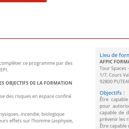
:
Lieu de for
AFPIC FORM
de compléter ce programme par des
Tour Spaces -
EPI.
1/7, Cours V
92800 PUTEA
ES OBJECTIFS DE LA FORMATION
Objectifs :
ise des risques en espace confiné
Être capabl
pour autoris
capable de d
physiques, incendie, biologique
prévenir les r
leurs effets sur l’homme (asphyxie,
Être capable 