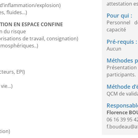
attestation es
s d’inflammation/explosion)
s, fluides…)
Pour qui :
Personnel de
NTION EN ESPACE CONFINE
capacité
on du risque
risations de travail, consignation)
Pré-requis :
 atmosphériques..)
Aucun
Méthodes p
Présentati
cteurs, EPI)
participants.
 vie…)
Méthode d’é
QCM de valid
Responsable
Florence B
06 16 39 95 4
f.boudeau@a
tion)