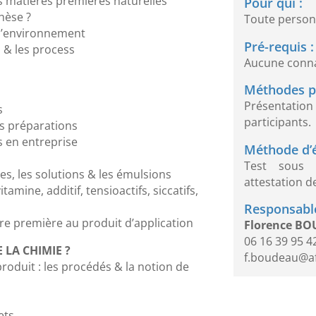
es matières premières naturelles
Pour qui :
thèse ?
Toute person
à l’environnement
Pré-requis :
ns & les process
Aucune conna
Méthodes p
Présentati
es
participants.
es préparations
es en entreprise
Méthode d’é
Test sous 
es, les solutions & les émulsions
attestation d
ine, additif, tensioactifs, siccatifs,
Responsable
ère première au produit d’application
Florence B
06 16 39 95 4
E LA CHIMIE ?
f.boudeau@a
produit : les procédés & la notion de
hets