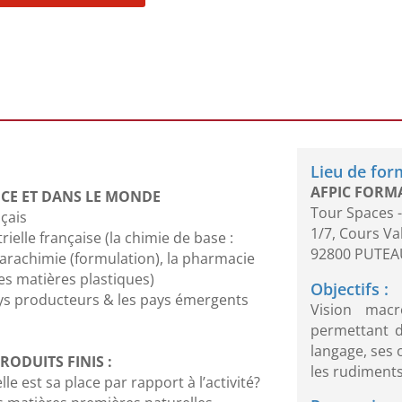
:
Lieu de for
AFPIC FORM
NCE ET DANS LE MONDE
Tour Spaces -
nçais
1/7, Cours V
ielle française (la chimie de base :
92800 PUTEA
arachimie (formulation), la pharmacie
es matières plastiques)
Objectifs :
ays producteurs & les pays émergents
Vision macr
permettant 
langage, ses 
RODUITS FINIS :
les rudiments
e est sa place par rapport à l’activité?