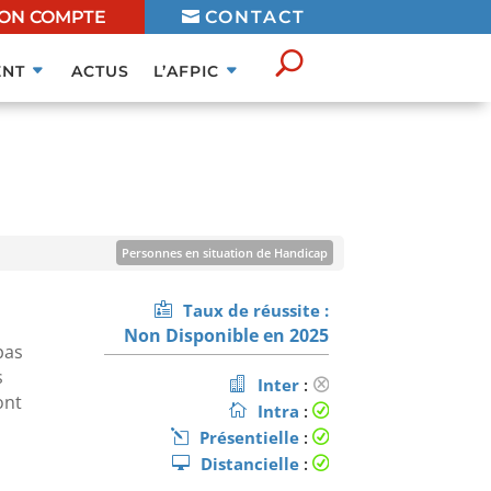
ON COMPTE
CONTACT
NT
ACTUS
L’AFPIC
Personnes en situation de Handicap
mation ouverte aux personnes en situation de handicap sous
Taux de réussite :
réserve de faisabilité
En savoir plus
Non Disponible en 2025
pas
s
Inter
:
ont
Intra
:
Présentielle
:
Distancielle
: