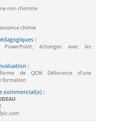
ne non chimiste
issance chimie
édagogiques :
on PowerPoint, échanges avec les
valuation :
forme de QCM Délivrance d'une
e formation
 commercial(e) :
OUDEAU
2
fpic.com