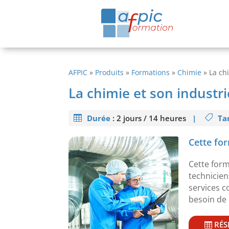
AFPIC
»
Produits
»
Formations
»
Chimie
»
La ch
La chimie et son industri
Durée
:
2 jours / 14 heures
|
Tar
Cette for
Cette form
technicien
services c
besoin de 
RÉS