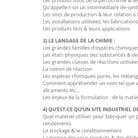
Les produits issus de la pétrochimie & l
Qu’appelle-t-on un intermédiaire de syn
Les sites de production & leur relation 
Les installations utilisées, les fabricatio
Les produits finis & leurs applications
3) LE LANGAGE DE LA CHIMIE :
Les grandes familles d’espèces chimiqu
Les états physiques des substances & d
Les grandes classes de réactions utilisé
La notion de réaction
Les espèces chimiques pures, les mélang
Comment appréhender un nom tel que vitam
alicaments etc…
Les enjeux de la formulation : de la mati
4) QU’EST-CE QU’UN SITE INDUSTRIEL D
Quel matériel utiliser pour fabriquer un 
rendements
Le stockage & le conditionnement
La gestion des sous-produits & des déc