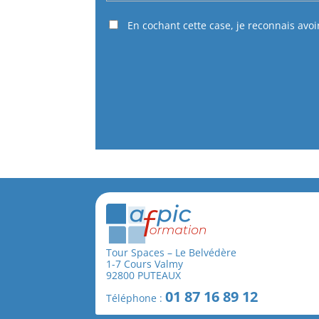
En cochant cette case, je reconnais avoi
Tour Spaces – Le Belvédère
1-7 Cours Valmy
92800 PUTEAUX
01 87 16 89 12
Téléphone :