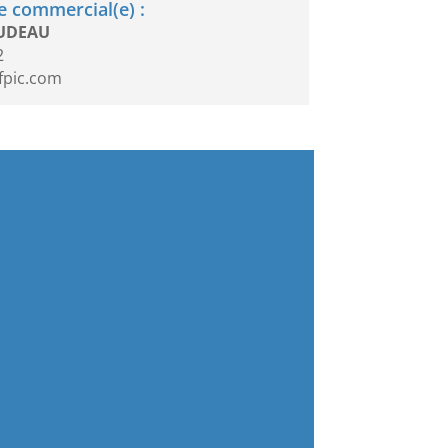
 commercial(e) :
OUDEAU
2
fpic.com