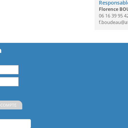
Responsable
Florence B
06 16 39 95 4
f.boudeau@a
n
 COMPTE