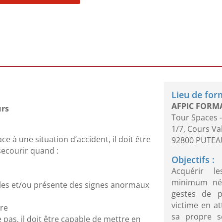
:
Lieu de for
AFPIC FORM
urs
Tour Spaces -
1/7, Cours V
ce à une situation d’accident, il doit être
92800 PUTEA
secourir quand :
Objectifs :
Acquérir l
minimum néc
ibles et/ou présente des signes anormaux
gestes de p
victime en at
ire
sa propre sé
e pas, il doit être capable de mettre en