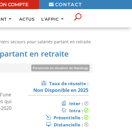
ON COMPTE
CONTACT
NT
ACTUS
L’AFPIC
miers secours pour salariés partant en retraite
partant en retraite
Personnes en situation de Handicap
mation ouverte aux personnes en situation de handicap sous
Taux de réussite :
réserve de faisabilité
En savoir plus
Non Disponible en 2025
 d'une
es qui
Inter
:
7-2020
Intra
:
Présentielle
:
Distancielle
: