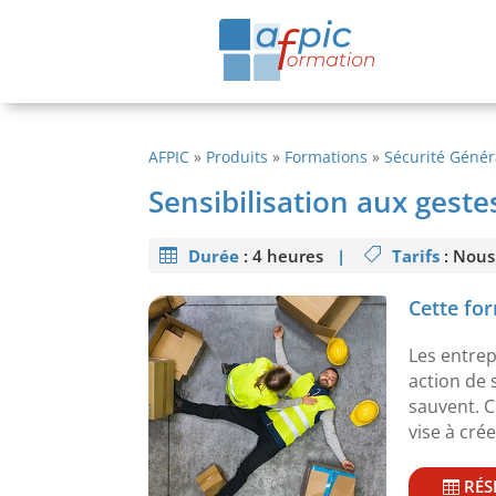
AFPIC
»
Produits
»
Formations
»
Sécurité Génér
Sensibilisation aux geste
Durée
:
4 heures
|
Tarifs
: Nous
Cette for
Les entrep
action de 
sauvent. C
vise à cré
RÉS