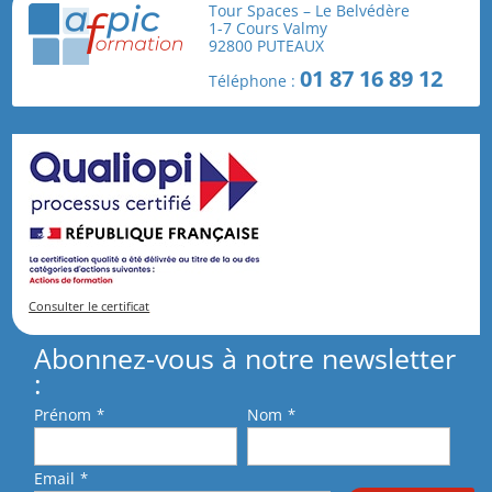
Tour Spaces – Le Belvédère
1-7 Cours Valmy
92800 PUTEAUX
En cochant cette case, je reconnais avoir pris
01 87 16 89 12
Téléphone :
connaissance et j'accepte les
conditions générales
de vente
.
Consulter le certificat
Abonnez-vous à notre newsletter
:
Prénom
*
Nom
*
Email
*