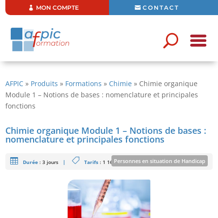
MON COMPTE
CONTACT
AFPIC
»
Produits
»
Formations
»
Chimie
»
Chimie organique
Module 1 – Notions de bases : nomenclature et principales
fonctions
Chimie organique Module 1 – Notions de bases :
nomenclature et principales fonctions
Personnes en situation de Handicap
Durée
:
3 jours
|
Tarifs
: 1 160 €
|
Capacité d’accueil
: 6
Formation ouverte aux personnes en situation de handicap sous
réserve de faisabilité
En savoir plus