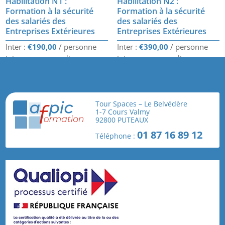
Habilitation N1 :
Habilitation N2 :
Formation à la sécurité
Formation à la sécurité
des salariés des
des salariés des
Entreprises Extérieures
Entreprises Extérieures
€
190,00
€
390,00
Intra : nous consulter
Intra : nous consulter
durée :
1 jour / 7 heures
durée :
2 jours / 14 heures
Afin d’améliorer la sécurité des
Afin d’améliorer la sécurité des
personnels d’entreprises
personnels d’entreprises
extérieures, France Chimie impose
extérieures, France Chimie impose
Tour Spaces – Le Belvédère
une formation générale des
une formation générale des
1-7 Cours Valmy
personnels des ...
personnels des ...
92800 PUTEAUX
RÉSERVER
RÉSERVER
01 87 16 89 12
Téléphone :