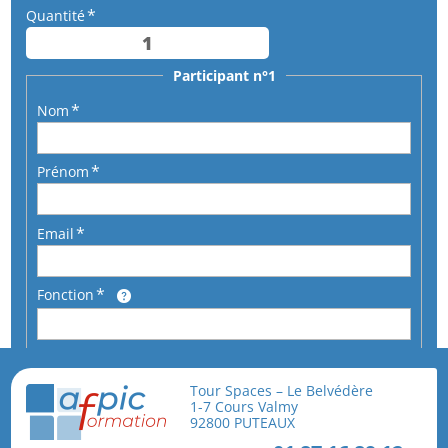
Quantité
Participant n°1
Nom
Prénom
Email
Fonction
Téléphone
Tour Spaces – Le Belvédère
1-7 Cours Valmy
92800 PUTEAUX
En cochant cette case, je reconnais avoir pris