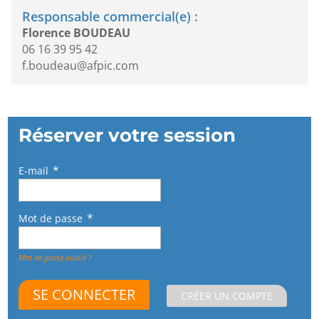
Responsable commercial(e) :
Florence BOUDEAU
06 16 39 95 42
f.boudeau@afpic.com
Réserver votre session
E-mail
Mot de passe
Mot de passe oublié ?
CRÉER UN COMPTE