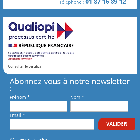
01 87 16 89 12
Téléphone :
connaissance et j'accepte les
conditions générales
de vente
.
Consulter le certificat
Abonnez-vous à notre newsletter
:
Prénom
*
Nom
*
Email
*
VALIDER
* Champs obligatoires