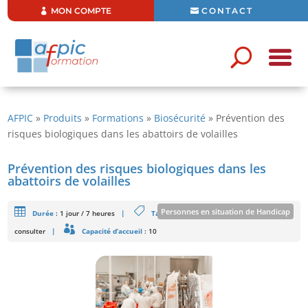
MON COMPTE
CONTACT
AFPIC
»
Produits
»
Formations
»
Biosécurité
»
Prévention des
risques biologiques dans les abattoirs de volailles
Prévention des risques biologiques dans les
abattoirs de volailles
Personnes en situation de Handicap
Durée
:
1 jour / 7 heures
|
Tarifs
: 520 € HT/Stagiaire - Intra : Nous
consulter
|
Capacité d’accueil
: 10
Formation ouverte aux personnes en situation de handicap sous
réserve de faisabilité
En savoir plus