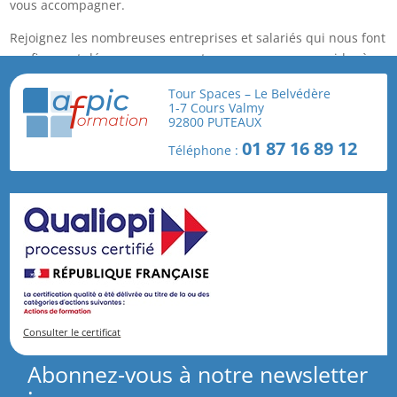
vous accompagner.
Rejoignez les nombreuses entreprises et salariés qui nous font
confiance et découvrez comment nous pouvons vous aider à
atteindre vos objectifs de prévention des risques
Tour Spaces – Le Belvédère
professionnels.
1-7 Cours Valmy
92800 PUTEAUX
01 87 16 89 12
Téléphone :
Contactez-nous
pour en savoir plus sur nos formations ou sur nos
accompagnements, et comment nous pouvons collaborer pour
assurer la sécurité et le bien-être dans votre entreprise.
Consulter le certificat
Abonnez-vous à notre newsletter
: