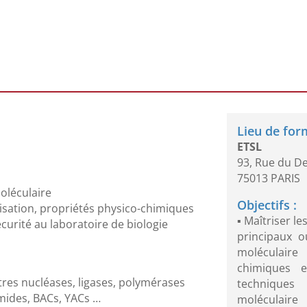
:
Lieu de for
ETSL
93, Rue du D
75013 PARIS
moléculaire
Objectifs :
nisation, propriétés physico-chimiques
▪ Maîtriser le
curité au laboratoire de biologie
principaux ou
moléculaire
chimiques 
tres nucléases, ligases, polymérases
techniques 
mides, BACs, YACs …
moléculaire 