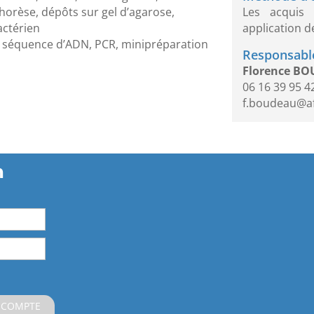
Les acquis
phorèse, dépôts sur gel d’agarose,
application d
actérien
une séquence d’ADN, PCR, minipréparation
Responsable
Florence B
06 16 39 95 4
f.boudeau@a
n
 COMPTE