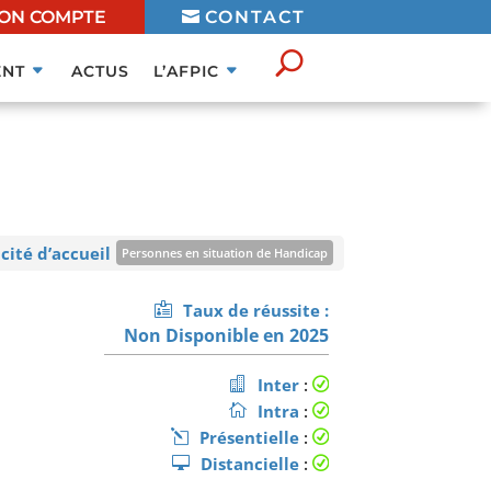
ON COMPTE
CONTACT
NT
ACTUS
L’AFPIC
cité d’accueil
: 6
Personnes en situation de Handicap
mation ouverte aux personnes en situation de handicap sous
Taux de réussite :
réserve de faisabilité
En savoir plus
Non Disponible en 2025
Inter
:
Intra
:
Présentielle
:
Distancielle
: