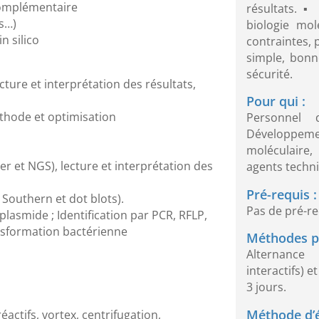
omplémentaire
résultats. ▪
es…)
biologie mol
n silico
contraintes, 
simple, bonn
sécurité.
cture et interprétation des résultats,
Pour qui :
éthode et optimisation
Personnel 
Développemen
moléculaire,
r et NGS), lecture et interprétation des
agents techn
Pré-requis :
 Southern et dot blots).
Pas de pré-re
 plasmide ; Identification par PCR, RFLP,
ansformation bactérienne
Méthodes p
Alternance
interactifs) 
3 jours.
Méthode d’é
actifs, vortex, centrifugation,