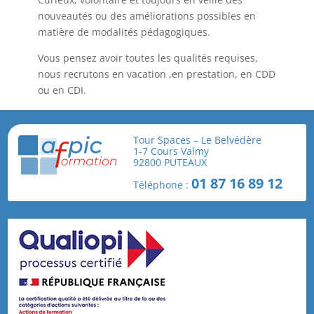
nouveautés ou des améliorations possibles en
matière de modalités pédagogiques.
Vous pensez avoir toutes les qualités requises,
nous recrutons en vacation ,en prestation, en CDD
ou en CDI.
N’hésitez plus ! Envoyez nous votre CV …
Tour Spaces – Le Belvédère
1-7 Cours Valmy
J'ENVOIE MON CV À :
92800 PUTEAUX
01 87 16 89 12
Téléphone :
AFPIC@AFPIC.COM