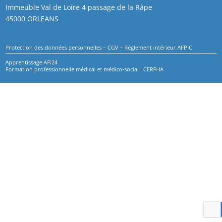
Immeuble Val de Loire 4 passage de la Râpe
45000 ORLEANS
Protection des données personnelles
–
CGV
–
Règlement intérieur AFPIC
Apprentissage AFi24
Formation professionnelle médical et médico-social : CERFHA