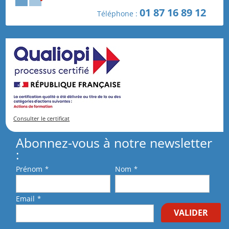
L’Obligation de Prévention du Risque Biologique des
01 87 16 89 12
Téléphone :
Employeurs : Un Engagement Légal et Moral
Formation sur les risques chimiques en industrie,
avec l’AFPIC
Commentaires récents
Consulter le certificat
Abonnez-vous à notre newsletter
:
Prénom
*
Nom
*
Email
*
VALIDER