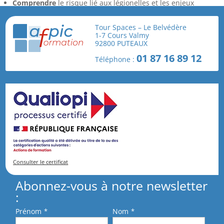
Comprendre
le risque lié aux légionelles et les enjeux
sanitaires associés aux tours aéroréfrigérantes
Tour Spaces – Le Belvédère
Identifier
les situations et installations à risque au sein de
1-7 Cours Valmy
l’entreprise
92800 PUTEAUX
Connaître
les mesures de prévention, de surveillance et les
01 87 16 89 12
Téléphone :
points de vigilance pour limiter ce risque
JE M’INSCRIS
Consulter le certificat
Abonnez-vous à notre newsletter
:
Prénom
*
Nom
*