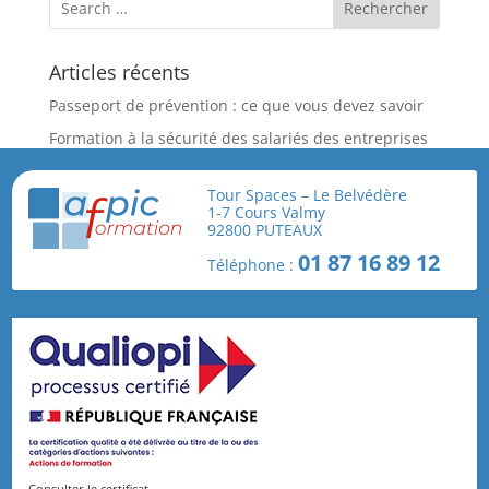
Articles récents
Passeport de prévention : ce que vous devez savoir
Formation à la sécurité des salariés des entreprises
Extérieures – Habilitation Niveau 1 et 2
Tour Spaces – Le Belvédère
Nouvelle Formation Spécifique : Prévention du risque
1-7 Cours Valmy
biologique dans les abattoirs de volailles
92800 PUTEAUX
L’Obligation de Prévention du Risque Biologique des
01 87 16 89 12
Téléphone :
Employeurs : Un Engagement Légal et Moral
Formation sur les risques chimiques en industrie,
avec l’AFPIC
Commentaires récents
Consulter le certificat