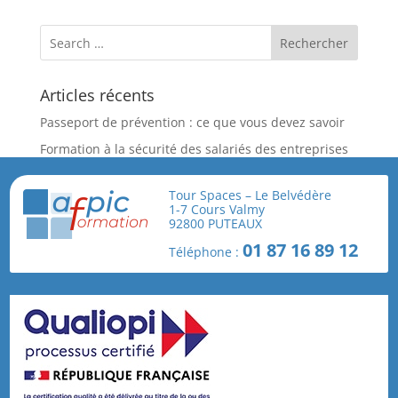
Articles récents
Passeport de prévention : ce que vous devez savoir
Formation à la sécurité des salariés des entreprises
Extérieures – Habilitation Niveau 1 et 2
Tour Spaces – Le Belvédère
Nouvelle Formation Spécifique : Prévention du risque
1-7 Cours Valmy
biologique dans les abattoirs de volailles
92800 PUTEAUX
L’Obligation de Prévention du Risque Biologique des
01 87 16 89 12
Téléphone :
Employeurs : Un Engagement Légal et Moral
Formation sur les risques chimiques en industrie,
avec l’AFPIC
Commentaires récents