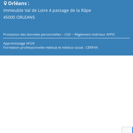
Orléans :
Immeuble Val de Loire 4 passage de la Râpe
45000 ORLEANS
Protection des données personnelles
–
CGV
–
Règlement intérieur AFPIC
Apprentissage AFi24
Formation professionnelle médical et médico-social : CERFHA