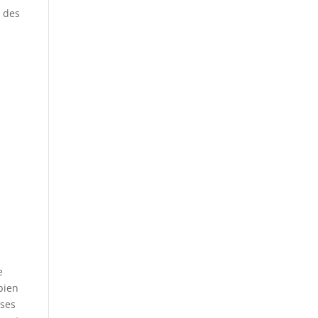
t des
e
bien
ises