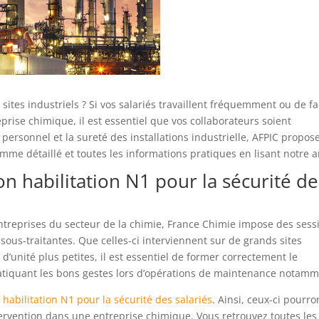
sites industriels ? Si vos salariés travaillent fréquemment ou de f
rise chimique, il est essentiel que vos collaborateurs soient
 personnel et la sureté des installations industrielle, AFPIC propos
me détaillé et toutes les informations pratiques en lisant notre ar
on habilitation N1 pour la sécurité de
ntreprises du secteur de la chimie, France Chimie impose des sess
sous-traitantes. Que celles-ci interviennent sur de grands sites
d’unité plus petites, il est essentiel de former correctement le
ratiquant les bons gestes lors d’opérations de maintenance notamm
e
habilitation N1 pour la sécurité des salariés
. Ainsi, ceux-ci pourro
tervention dans une entreprise chimique. Vous retrouvez toutes les