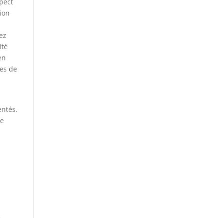
spect
tion
ez
ité
en
res de
entés.
de