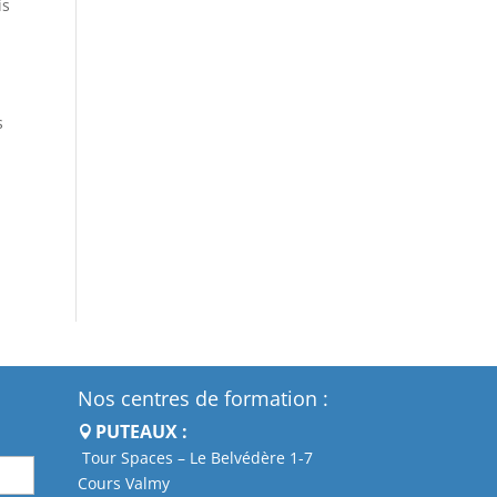
is
e
s
Nos centres de formation :
PUTEAUX :
Tour Spaces – Le Belvédère 1-7
Cours Valmy