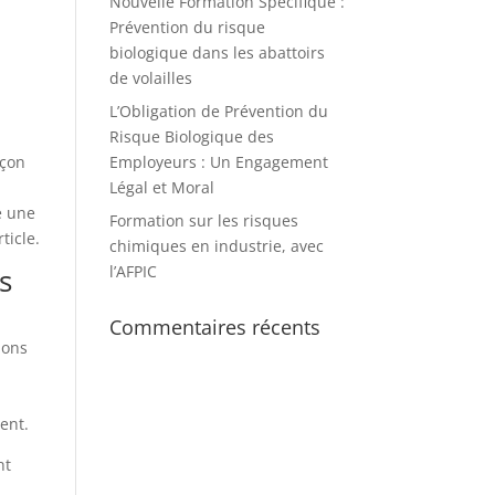
Nouvelle Formation Spécifique :
Prévention du risque
biologique dans les abattoirs
de volailles
L’Obligation de Prévention du
Risque Biologique des
Employeurs : Un Engagement
açon
Légal et Moral
e une
Formation sur les risques
ticle.
chimiques en industrie, avec
l’AFPIC
s
Commentaires récents
ions
ent.
nt